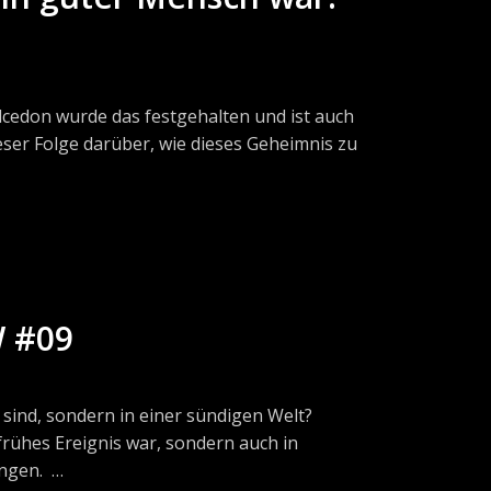
se gnadenhaft zugesprochene Identität
Brunnen Verlag GmbH.
lcedon wurde das festgehalten und ist auch
ieser Folge darüber, wie dieses Geheimnis zu
der deine Frage, zu der wir mal eine Folge
eshalb ich dir heute eine Homepage
denest.de/medien
e Auswahl an Schriften von Kirchenvätern,
W #09
e ersten Generationen von Christen
s sind, sondern in einer sündigen Welt?
ions/uber-den-leib-christi-bkv/divisions/2)
 frühes Ereignis war, sondern auch in
s/cpg-1306/versions/gegen-die-haresien-
fangen.