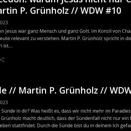
le und Beruf).
artin P. Grünholz // WDW #10
 du stärker darüber nachdenken möchtest, wo und wie die
2023
wird, dann:
er, D. (2016) Nachfolge. Edited by P. Zimmerling. Giessen: 
on Jesus war ganz Mensch und ganz Gott. Im Konzil von Cha
 (2019) Keine Kompromisse. 5. Auflage. Frontiers Books.
eute relevant zu verstehen. Martin P. Grünholz spricht in d
 ist.
er: https://wennduwuesstest.podbean.com/ für Kommentare, o
rempfehlungen
en könnten!
be ich in dieser Folge auf einige Kirchenväter verwiesen, w
 möchte, nämlich die „Bibliothek der Kirchenväter.“
WÜSSTEST ist produziert von Wiedenest-Studios www.wie
://bkv.unifr.ch/ findest du kostenlos zuglänglich eine groß
e // Martin P. Grünholz // WD
von in deutscher Übersetzung. Dort kannst du lesen, was di
ben, gedacht, gelehrt und gepredigt haben.
2023
em Thema von heute empfehle ich dir von
 Sünde in dir? Was heißt es, dass wir nicht mehr im Paradie
: Vom Leib Christi (https://bkv.unifr.ch/de/works/cpl-18/vers
 Grünholz macht deutlich, dass der Sündenfall nicht nur ein
von Lyon: Gegen die Häresien (https://bkv.unifr.ch/de/work
eben stattfindet. Durch die Sünde bist du in deinem Ich ge
ions/4)