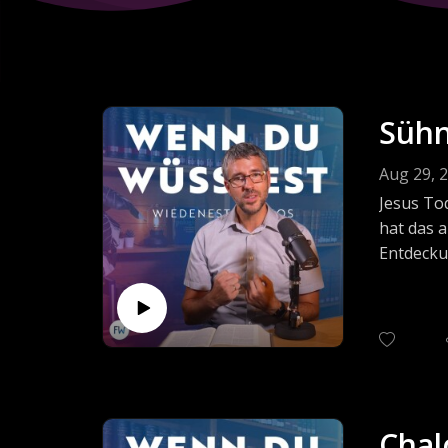
Sühn
Aug 29, 
Jesus Tod
hat das a
Entdecku
Literatu
Und wenn
des Kreu
Anselm v
Stott, J.
smd+ den
Chal