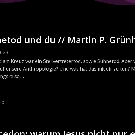
etod und du // Martin P. Grün
2023
 am Kreuz war ein Stellvertretertod, sowie Sühnetod. Aber 
uf unsere Anthropologie? Und was hat das mit dir zu tun? M
ngsreise.
rempfehlungen
 du noch mehr dazu lesen möchtest, dann empfehle ich dir
zes nachdenken möchtest:
on Canterbury: Warum Gott Mensch wurde. ISBN: 978-1484
R.W. (2019) Das Kreuz: Zentrum des christlichen Glaubens. 2. 
ken. glauben. erleben. (Studentenmission in Deutschland e.V
cedon: warum Jesus nicht nur 