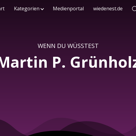
art
Kategorien
Medienportal
wiedenest.de
WENN DU WÜSSTEST
Martin P. Grünhol