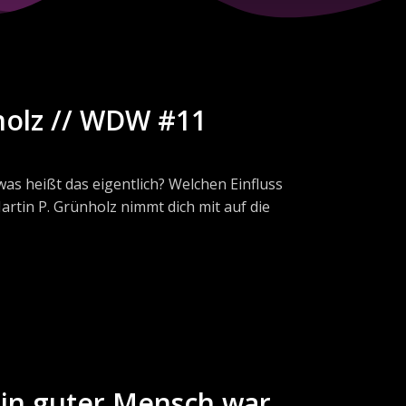
holz // WDW #11
was heißt das eigentlich? Welchen Einfluss
artin P. Grünholz nimmt dich mit auf die
, wenn du noch weiter über die Bedeutung
030523
Auflage. Translated by C. Rendel. Marburg:
. - Netzwerk von Christen in Schule,
ein guter Mensch war.